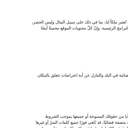
ُعتبر ملكاً لنا، بما في ذلك على سبيل المثال وليس الحصر،
امج الرئيسية. وإنّ كلّ محتويات الموقع محميةٌ أيضًا
ئية في البلد والتنازل عن أية اعتراضات تتعلق بالمكان.
غي أيا من حقوقك الممنوحة أو جميعها بموجب الشروط
منصفة قضائيًا، قد نُلغي فورًا جميع كلمات السرّ أو غيرها