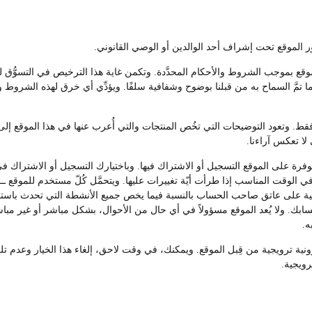
موقع بموجب الشروط والأحكام المحدَّدة. وتكمن غاية هذا الترخيص في التسوُّق 
 تمَّ السماح به من قبلنا بوضوح وشفافية سلفًا. ويؤدِّي أي خرق لهذه الشروط 
. وتعود التوضيحات التي تخُص المنتجات والتي أُعرب عنها في هذا الموقع إلى ا
 لا تعكس آراءنا.
ة على الموقع التسجيل أو الاشتراك فيها. وباختيارك التسجيل أو الاشتراك في 
 الوقت المناسب إذا طرأت أيّة تغييرات عليها. ويتحمَّل كُلّ مستخدم للموقع 
ة على عاتق صاحب الحساب بالنسبة فيما يخص جميع الأنشطة التي تحدث باستخدا
حسابك. ولا يُعد الموقع مسؤولاً في أي حال من الأحوال، بشكل مباشر أو غير مب
ه.
ترونية ترويجية من قِبل الموقع. ويمكنك، في وقت لاحق، إلغاء هذا الخيار وعدم
رويجية.