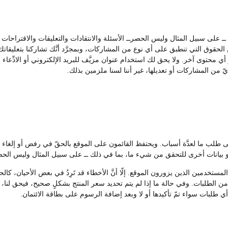
ك ــ على سبيل المثال وليس الحصرــ الأسئلة والانتقادات والتعليقات والاقتراح
لحقوق التي تنطبق على أي نوع من المشاركات، وبمجرَّد أنَّك تشاركنا بتعليقاتك أ
 أي محتوى آخر. ولا يحق لك استخدام عنوان مزيَّف للبريد الإلكتروني أو الادِّعا
ّ من المشاركات أو تعديلها، غير أننا لسنا ملزمين بذلك.
على طلب ما لعدَّة أسباب. ويحتفظ القائمون على الموقع بالحقّ في رفض أو إل
بيانات أخرى للتحقق من شيء ما، بما في ذلك ــ على سبيل المثال وليس الحصر
تخدمين الذين يزورون الموقع. إلّا أنَّ الأخطاء قد تَرِدُ في بعض الأحيان، كالحا
 الطلبات. وفي حالة ما إذا لم يتم تحديد سعر المنتج بشكلٍ صحيح، فيحق لنا، وف
 أي طلبات سواء تمّ تأكيدها أو لا وبعد إضافة الرسوم على بطاقة الائتمان.