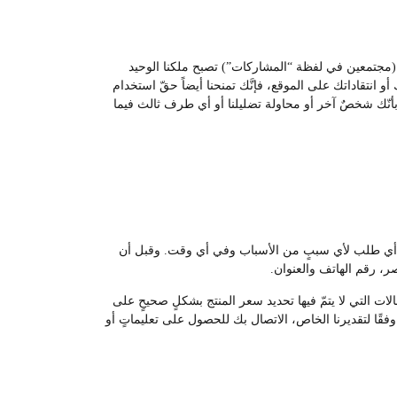
ات (مجتمعين في لفظة “المشاركات”) تصبح ملكنا الوحيد
و انتقاداتك على الموقع، فإنَّك تمنحنا أيضاً حقّ استخدام
ء بأنّك شخصٌ آخر أو محاولة تضليلنا أو أي طرف ثالث فيما
غاء أي طلب لأي سببٍ من الأسباب وفي أي وقت. وقبل أن
، رقم الهاتف والعنوان.
لات التي لا يتمّ فيها تحديد سعر المنتج بشكلٍ صحيحٍ على
قًا لتقديرنا الخاص، الاتصال بك للحصول على تعليماتٍ أو