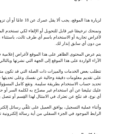
لزيارة هذا الموقع، يجب ألا يقل عمرك عن 18 عامًا أو أن تزور الموقع تحت إشراف أحد الوالدين أو الوصي القانوني.
ونمنحك ترخيصًا غير قابل للتحويل أو الإلغاء لكي تستخدم ال
لأغراض تجارية أو الاستخدام باسم أي طرف ثالث، باستثناء ما
من دون أي سابق إنذار لك.
يتم عرض المحتوى الظاهر على هذا الموقع لأغراض إعلامية فقط
الآراء الواردة على هذا الموقع إلى الجهة التي نشرتها وبالتالي
تتطلب بعض الخدمات والميزات ذات الصلة التي قد تكون متوفر
على تقديم معلومات دقيقة وحالية عن نفسك وعلى تحديثها في
تحديد حساب الاستخدام بطريقة سليمة. وتقع كامل المسؤولي
عليك تبليغنا عن أي استخدام غير مصرَّح به لكلمة السر أو 
أي نوع، قد تنتُج عن تعثرك في الامتثال لهذا القِسم أو تتصل ب
وأثناء عملية التسجيل، يوافق العميل على تلقِّي رسائل إلك
الرابط الموجود في الجزء السفلي من أية رسالة إلكترونية ت