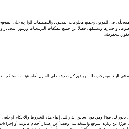
 مسجلَّة، في الموقع، وجميع معلومات المحتوى والتصميمات الواردة على الموقع، ت
، واختيارها وتنسيقها، فضلاً عن جميع مصنّفات البرمجيات ورموز المصادر والبر
حقوق محفوظة.
رية في البلد. وبموجب ذلك، يوافق كل طرف على المثول أمام هيئات المحاكم القضا
ي، يجوز لنا، فورًا ومن دون سابق إنذار لك، إنهاء هذه الشروط والأحكام أو نل
ّف فورًا عن زيارة الموقع واستخدامه، وفضلاً عن إصدار أحكام قانونية أو إجراءات 