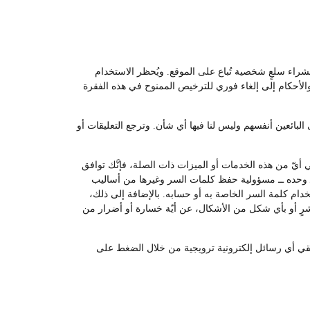
لشراء سلعٍ شخصية تُباع على الموقع. ويُحظر الاستخدام
والأحكام إلى إلغاء فوري للترخيص الممنوح في هذه الفقرة
لبائعين أنفسهم وليس لنا فيها أي شأن. وترجع التعليقات أو
أيّ من هذه الخدمات أو الميزات ذات الصلة، فإنَّك توافق
ــ وحده ــ مسؤولية حفظ كلمات السر وغيرها من أساليب
م كلمة السر الخاصة به أو حسابه. بالإضافة إلى ذلك،
اشرٍ أو بأي شكل من الأشكال، عن أيّة خسارة أو أضرار من
 تلقي أي رسائل إلكترونية ترويجية من خلال الضغط على